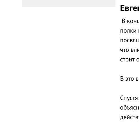
Евге
В конц
полки 
посвящ
что вл
стоит 
В это 
Спустя
объясн
действ